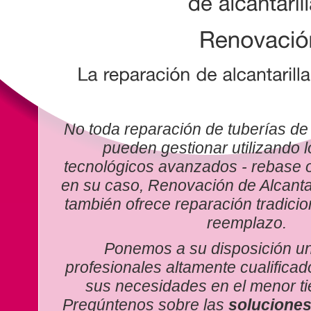
Formamos parte de la red de profesiona
Localizamos fugas de agua ocultas cola
Realizamos inspecciones de tuberias y 
Si no está satisfecho con el trabajo de n
devolvemos su dinero.
Contamos con la más avanzada tecnolog
No toda reparación de tuberías de 
pueden gestionar utilizando 
tecnológicos avanzados - rebase o
en su caso, Renovación de Alcanta
también ofrece reparación tradici
reemplazo.
Ponemos a su disposición u
profesionales altamente cualifica
sus necesidades en el menor ti
Pregúntenos sobre las
solucione