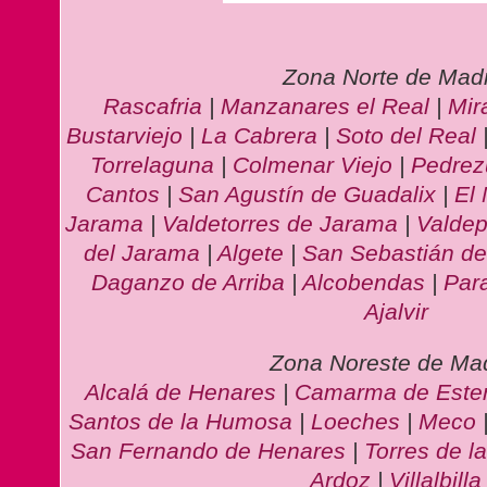
Zona Norte de Madr
Rascafria
|
Manzanares el Real
|
Mir
Bustarviejo
|
La Cabrera
|
Soto del Real
Torrelaguna
|
Colmenar Viejo
|
Pedrez
Cantos
|
San Agustín de Guadalix
|
El 
Jarama
|
Valdetorres de Jarama
|
Valdep
del Jarama
|
Algete
|
San Sebastián de
Daganzo de Arriba
|
Alcobendas
|
Par
Ajalvir
Zona Noreste de Ma
Alcalá de Henares
|
Camarma de Ester
Santos de la Humosa
|
Loeches
|
Meco
San Fernando de Henares
|
Torres de l
Ardoz
|
Villalbilla