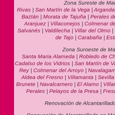
Zona Sureste de Mad
Rivas
|
San Martín de la Vega
|
Arganda
Baztán
|
Morata de Tajuña
|
Perales d
Aranjuez
|
Villaconejos
|
Colmenar de
Salvanés
|
Valdilecha
|
Villar del Olmo
|
de Tajo
|
Carabaña
|
Est
Zona Suroeste de Ma
Santa Maria Alameda
|
Robledo de C
Cadalso de los Vidrios
|
San Martín de V
Rey
|
Colmenar del Arroyo
|
Navalagam
Aldea del Fresno
|
Villamanta
|
Sevill
Brunete
|
Navalcarnero
|
El Alamo
|
Villa
Perales
|
Pelayos de la Presa
|
Fresn
Renovación de Alcantarillad