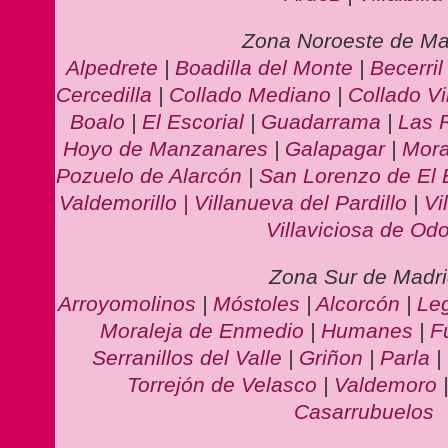
Zona Noroeste de Ma
Alpedrete
|
Boadilla del Monte
|
Becerri
Cercedilla
|
Collado Mediano
|
Collado Vi
Boalo
|
El Escorial
|
Guadarrama
|
Las 
Hoyo de Manzanares
|
Galapagar
|
Mora
Pozuelo de Alarcón
|
San Lorenzo de El 
Valdemorillo |
Villanueva del Pardillo
|
Vi
Villaviciosa de Od
Zona Sur de Madr
Arroyomolinos
|
Móstoles
|
Alcorcón
|
Le
Moraleja de Enmedio
|
Humanes
|
F
Serranillos del Valle
|
Griñon
|
Parla
|
Torrejón de Velasco
|
Valdemoro
Casarrubuelos